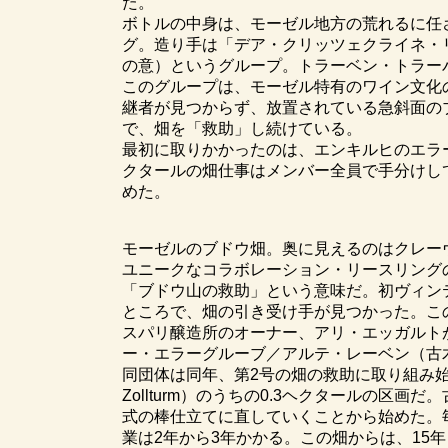
た。
ボトルの中身は、モーゼル地方の荒れるに任
グ。造り手は「デア・クリッツェクライネ・
の意）というグループ。トラーベン・トラー
このグループは、モーゼル特有のワイン文化
継者が見つからず、放置されている急斜面の
で、畑を「救助」し続けている。
最初に取りかかったのは、エンキルヒのエラーグルーブ
クタールの畑仕事はメンバー全員で手分けし
めた。
モーゼルのブドウ畑。奥に見えるのはクレー
ユニークなコラボレーション・リースリングのブ
「ブドウ山の救助」という意味だ。初ヴィンテ
ところで、畑の引き受け手が見つかった。こ
スパリ醸造所のオーナー、アリ・エッガルト
ー・エラーグルーブ／アルテ・レーベン（古
同団体は同年、第2号の畑の救助に取り組み始め
Zollturm）のうちの0.3ヘクタールの
式の棒仕立てに直していくことから始めた。
業は2年から3年かかる。この畑からは、15