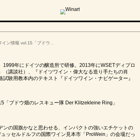
ン情報 vol.15「ブドウ…
999年にドイツの醸造所で研修。2013年にWSETディプロ
』（講談社）、『ドイツワイン・偉大なる造り手たちの肖
格試験用教本内のテキスト『ドイツワイン・ナビゲーター』
ドウ畑のレスキュー隊 Der Klitzekleine Ring」
デンの国旗かなと思わせる、インパクトの強いエチケットの
ュッセルドルフの国際ワイン見本市「ProWein」の会場だっ