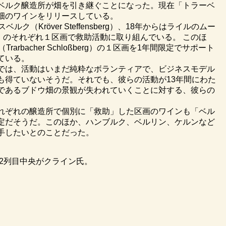
ベルク醸造所が畑を引き継ぐことになった。現在「トラーベ
畑のワインをリリースしている。
（Kröver Steffensberg）、18年からはライルのムー
ofberg）のそれぞれ１区画で救助活動に取り組んでいる。 このほ
rbacher Schloßberg）の１区画を1年間限定でサポート
ている。
では、活動はいまだ純粋なボランティアで、ビジネスモデル
も得ていないそうだ。それでも、彼らの活動が13年間にわた
であるブドウ畑の景観が失われていくことに対する、彼らの
れぞれの醸造所で個別に「救助」した区画のワインも「ベル
定だそうだ。このほか、ハンブルク、ベルリン、ケルンなど
手したいとのことだった。
。上から2列目中央がクライン氏。