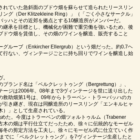
されていた急斜面のブドウ畑を蘇らせて造られたリースリン
リング（
Der Klitzekleine Ring
）」（「ごく小さなサークル」
バッハとその近郊を拠点とする10醸造所がメンバーだ。
の継承を目標とし、機械化が困難で重労働を強いるため、後
ブドウ畑を賃借し、その畑のワインを醸造、販売すること
（Enkircher Ellergrub）という畑だった。約0.7ヘ
て行ない、ヴィンテージごとに持ち回りでワインを醸造し始
ヴ。
ランド名は「ベルクレットゥング（Bergrettung）」、
ージは2006年。08年まで3ヴィンテージを世に送り出した
の救助畑第1号は、09年からトラーベン・トラーバッハのカ
が引き継ぎ、現在は同醸造所のリースリング「エンキルヒャ
木）」として生産されている。
た。今度はトラーベンの畑ツォルトゥルム（Trabener
区画だ。古木の畑は平行仕立てだったため、徐々に伝統的なモーゼル
毎冬の剪定方法を工夫し、徐々にモーゼル式に仕立ていく作
年までに「ベルクレットゥング」を7ヴィンテージ生産したと