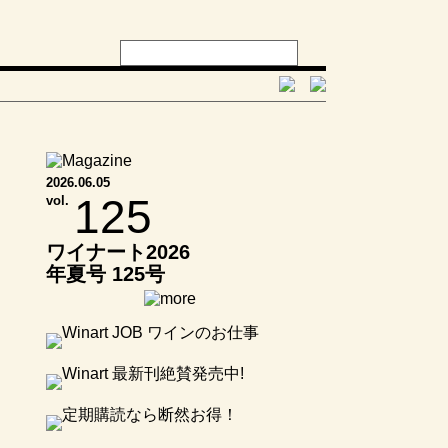
2026.06.05
125
vol.
ワイナート2026
年夏号 125号
日本ワイン 中国
地方 静かに光
るワイナリーの
実力 ～多彩なブ
ドウが描く、そ
の個性