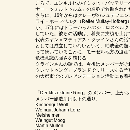
ころで、エンキルヒのイミッヒ・バッテリー
ナー・ツォルトゥルム」の名称で救助された
さらに、16年からはクレーヴのシュテフェンスベルク
ライ＝ホーフベルク（Reiler Mullay-H
か、17年にはトラーバッハのシュロスベルク（Tra
していた。彼らの活動は、着実に実績を上げ
代表のヤン＝マティアス・クラインさんの話
としては成立していないという。助成金の類
って続いていることに、モーゼル地方の遺産
危機意識の強さを感じる。
クラインさんの話では、今後はメンバーがそ
クレットゥング」ブランドでリリースする予
の大都市でのプレゼンテーション活動にも着
「Der klitzekleine Ring」のメンバー
メンバー醸造所は以下の通り。
Kirchengut Wolf
Weingut Johann Lenz
Melsheimer
Weingut Moog
Martin Müllen