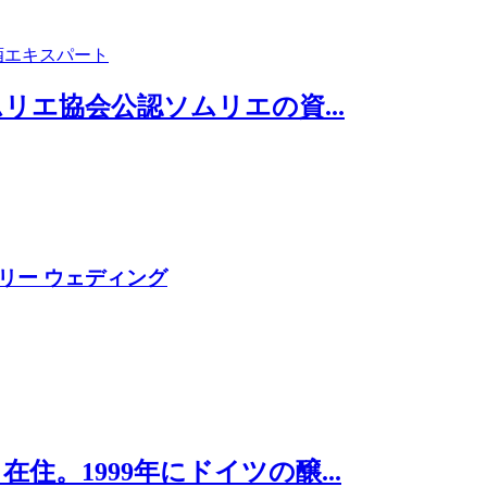
認酒エキスパート
リエ協会公認ソムリエの資...
リー ウェディング
。1999年にドイツの醸...