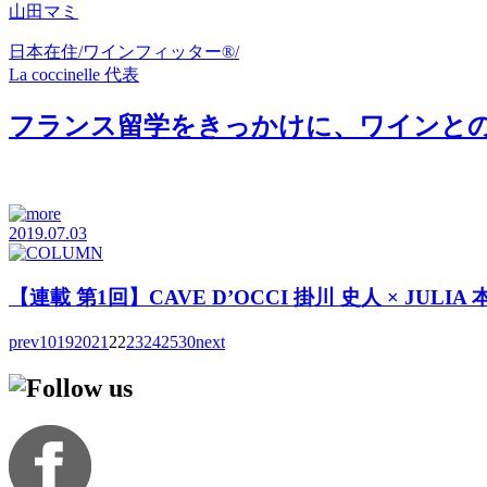
山田マミ
日本在住/ワインフィッター®/
La coccinelle 代表
フランス留学をきっかけに、ワインとの
2019.07.03
【連載 第1回】CAVE D’OCCI 掛川 史人 × 
prev
10
19
20
21
22
23
24
25
30
next