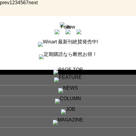
prev
1
2
3
4
5
6
7
next