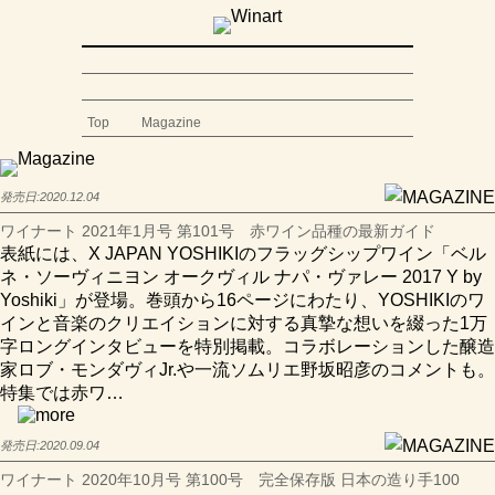
Top
Magazine
発売日:
2020.12.04
ワイナート 2021年1月号 第101号 赤ワイン品種の最新ガイド
表紙には、X JAPAN YOSHIKIのフラッグシップワイン「ベル
ネ・ソーヴィニヨン オークヴィル ナパ・ヴァレー 2017 Y by
Yoshiki」が登場。巻頭から16ページにわたり、YOSHIKIのワ
インと音楽のクリエイションに対する真摯な想いを綴った1万
字ロングインタビューを特別掲載。コラボレーションした醸造
家ロブ・モンダヴィJr.や一流ソムリエ野坂昭彦のコメントも。
特集では赤ワ…
発売日:
2020.09.04
ワイナート 2020年10月号 第100号 完全保存版 日本の造り手100